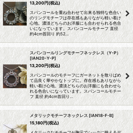
13,200
円
(税込)
スパンコールを重ね合わせて出来る独特な色合い
のリングモチーフは存在感もありながら軽い着け
心地。濃淡どちらのお洋服にも合わせられる色合
いになっています。スパンコールモチーフ 直径
約4cm首回り 約52…
スパンコールリングモチーフネックレス（Y-P）
[
IAN20-Y-P
]
13,200
円
(税込)
スパンコールのモチーフにガーネットを散りばめ
て品良く華やかなトップに。存在感もありながら
軽い着け心地。濃淡どちらのお洋服にも合わせら
れる色合いになっています。スパンコールモチー
フ 直径 約4cm首回り…
メタリックモチーフネックレス
[
IAN18-F-B
]
15,180
円
(税込)
メタリックなモチーフが胸元でシックに映えるデ