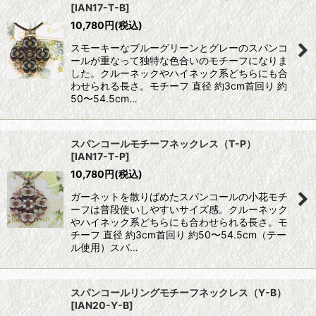
[
IAN17-T-B
]
10,780
円
(税込)
スモーキーなブルーグリーンとグレーのスパンコ
ールが重なって独特な色合いのモチーフになりま
した。クルーネックやハイネック系どちらにも合
わせられる長さ。モチーフ 直径 約3cm首回り 約
50〜54.5cm…
スパンコールモチーフネックレス（T-P）
[
IAN17-T-P
]
10,780
円
(税込)
ガーネットを散りばめたスパンコールの小花モチ
ーフは普段使いしやすいサイズ感。クルーネック
やハイネック系どちらにも合わせられる長さ。モ
チーフ 直径 約3cm首回り 約50〜54.5cm（テー
ル使用）スパ…
スパンコールリングモチーフネックレス（Y-B）
[
IAN20-Y-B
]