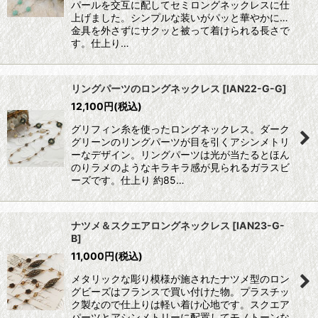
パールを交互に配してセミロングネックレスに仕
上げました。シンプルな装いがパッと華やかに…
金具を外さずにサクッと被って着けられる長さで
す。仕上り…
リングパーツのロングネックレス
[
IAN22-G-G
]
12,100
円
(税込)
グリフィン糸を使ったロングネックレス。ダーク
グリーンのリングパーツが目を引くアシンメトリ
ーなデザイン。リングパーツは光が当たるとほん
のりラメのようなキラキラ感が見られるガラスビ
ーズです。仕上り 約85…
ナツメ＆スクエアロングネックレス
[
IAN23-G-
B
]
11,000
円
(税込)
メタリックな彫り模様が施されたナツメ型のロン
グビーズはフランスで買い付けた物。プラスチッ
ク製なので仕上りは軽い着け心地です。スクエア
パーツとアシンメトリーに配置してモノトーンな