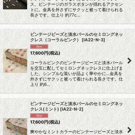
ス。ビンテージのガラスボタンが揺れるアクセン
トに。金具を外さずにサクッと被って着けられる
長さです。仕上り 約77c…
ビンテージビーズと淡水パールのセミロングネッ
クレス（コーラルピンク）
[
IA22-N-3
]
17,600
円
(税込)
コーラルピンクのビンテージビーズと淡水パール
を交互に配してセミロングネックレスに仕上げま
した。シンプルな装いが品よく華やかに…金具を
外さずにサクッと被って着けられる長さです。仕
上り 約6…
ビンテージビーズと淡水パールのセミロングネッ
クレス(ミント)
[
IA22-N-2
]
17,600
円
(税込)
爽やかなミントカラーのビンテージビーズと淡水