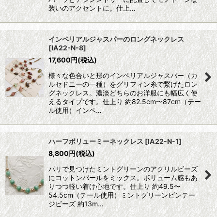
装いのアクセントに。仕上…
インペリアルジャスパーのロングネックレス
[
IA22-N-8
]
17,600
円
(税込)
様々な色合いと形のインペリアルジャスパー（カ
ルセドニーの一種）をグリフィン糸で繋げたロン
グネックレス。濃淡どちらのお洋服にも幅広く使
えるタイプです。仕上り 約82.5cm〜87cm（テー
ル使用）インペ…
ハーフボリューミーネックレス
[
IA22-N-1
]
8,800
円
(税込)
パリで見つけたミントグリーンのアクリルビーズ
にコットンパールをミックス。ボリューム感もあ
りつつ軽い着け心地です。仕上り 約49.5〜
54.5cm（テール使用）ミントグリーンビンテー
ジビーズ 約13m…