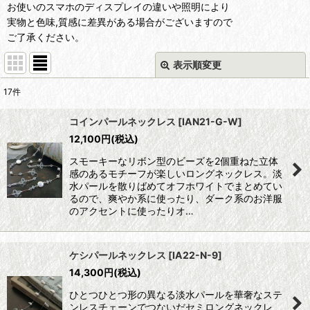
お使いのスマホのディスプレイの違いや照明により
実物と色味,質感に差異がある場合がございますので
ご了承ください。
表示順変更
閉じる
17
件
表示数
:
コインパールネックレス
[
IAN21-G-W
]
12,100
円
(税込)
並び順
:
スモーキーなリボン型のビーズを2個重ねた立体
感のあるモチーフが楽しいロングネックレス。淡
絞り込む
水パールを散りばめてオフホワイトでまとめてい
るので、爽やか系に使ったり、ダーク系のお洋服
のアクセントに使ったりオ…
ケシパールネックレス
[
IA22-N-9
]
14,300
円
(税込)
ひとつひとつ形の異なる淡水パールを華奢なステ
ンレスチェーンでつないだセミロングネックレ