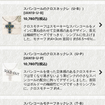
スパンコールのクロスネックレ（U-B））
[
IAN19-U-B
]
10,780
円
(税込)
クロスモチーフはスモーキーなスパンコールをメ
インに重ね合わせて立体感のあるデザイン。首元
は極細竹ビーズですっきり、シンプルに仕上げま
した。モチーフ 約4×3cm 首回り 約56.5〜61c…
スパンコールのクロスネックレス（U-P）
[
IAN19-U-P
]
10,780
円
(税込)
スパンコールを使った立体感のあるクロスモチー
フは甘くなり過ぎないよう薄ピンクの小さなスパ
ンコールの配分に拘ってデザインしました。首回
りはボルドーの極細竹ビーズですっきりシンプル
に。クロスモチーフ 約4…
スパンコールモチーフネックレス（T-B）