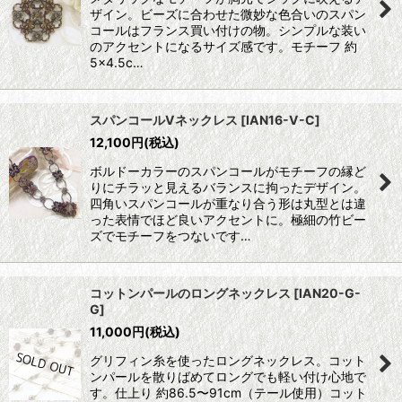
ザイン。ビーズに合わせた微妙な色合いのスパン
コールはフランス買い付けの物。シンプルな装い
のアクセントになるサイズ感です。モチーフ 約
5×4.5c…
スパンコールVネックレス
[
IAN16-V-C
]
12,100
円
(税込)
ボルドーカラーのスパンコールがモチーフの縁ど
りにチラッと見えるバランスに拘ったデザイン。
四角いスパンコールが重なり合う形は丸型とは違
った表情でほど良いアクセントに。極細の竹ビー
ズでモチーフをつないです…
コットンパールのロングネックレス
[
IAN20-G-
G
]
11,000
円
(税込)
グリフィン糸を使ったロングネックレス。コット
ンパールを散りばめてロングでも軽い付け心地で
す。仕上り 約86.5〜91cm（テール使用）コット