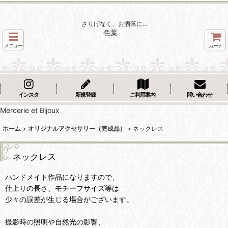
さりげなく、お洒落に...
色葉
メニュー
カート
インスタ
新規登録
ご利用案内
問い合わせ
Mercerie et Bijoux
ホーム
>
オリジナルアクセサリー（完成品）
>
ネックレス
ネックレス
ハンドメイト作品になりますので、
仕上りの長さ、モチーフサイズ等は
少々の誤差が生じる場合がございます。
撮影時の照明や自然光の影響、