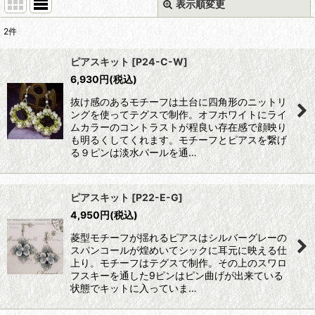
表示順変更
閉じる
2
件
表示数
:
ピアスキット
[
P24-C-W
]
6,930
円
(税込)
並び順
:
抜け感のあるモチーフは土台に四角形のニットリ
ングを使ってテグスで制作。オフホワイトにライ
絞り込む
ムカラーのコントラストが程良い存在感で顔映り
も明るくしてくれます。モチーフとピアスを繋げ
る９ピンは淡水パールを通…
ピアスキット
[
P22-E-G
]
4,950
円
(税込)
菱型モチーフが揺れるピアスはシルバーグレーの
スパンコールが煌めいてシックに耳元に映える仕
上り。モチーフはテグスで制作。その上のスワロ
フスキーを通した9ピンはピン曲げが出来ている
状態でキットに入っていま…