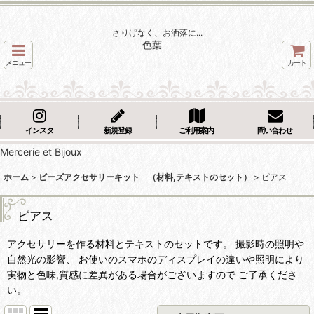
さりげなく、お洒落に...
色葉
メニュー
カート
インスタ
新規登録
ご利用案内
問い合わせ
Mercerie et Bijoux
ホーム
>
ビーズアクセサリーキット （材料,テキストのセット）
>
ピアス
ピアス
アクセサリーを作る材料とテキストのセットです。 撮影時の照明や
自然光の影響、 お使いのスマホのディスプレイの違いや照明により
実物と色味,質感に差異がある場合がございますので ご了承くださ
い。