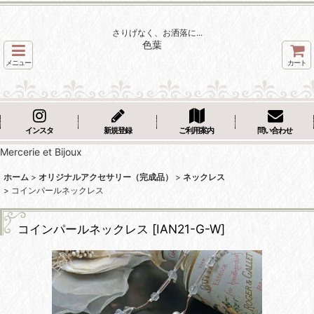
さりげなく、お洒落に...
色葉
メニュー
カート
インスタ
新規登録
ご利用案内
問い合わせ
Mercerie et Bijoux
ホーム
>
オリジナルアクセサリー（完成品）
>
ネックレス
>
コインパールネックレス
コインパールネックレス
[
IAN21-G-W
]