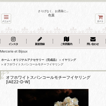
さりげなく、お洒落に...
色葉
メニュー
カート
インスタ
新規登録
ご利用案内
問い合わせ
Mercerie et Bijoux
ホーム
>
オリジナルアクセサリー（完成品）
>
イヤリング
>
オフホワイトスパンコールモチーフイヤリング
オフホワイトスパンコールモチーフイヤリング
[
IAE22-D-W
]