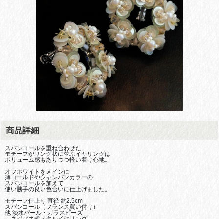
商品詳細
スパンコールを重ね合わせた
モチーフがリング状に並ぶイヤリングは
ボリューム感もありつつ軽い着け心地。
オフホワイトをメインに
薄ゴールドやシャンパンカラーの
スパンコールを加えて
使い勝手の良い色合いに仕上げました。
モチーフ仕上り 直径 約2.5cm
スパンコール（フランス買い付け）
他 淡水パール・ガラスビーズ
　ネジバネ式
メタル
イヤリング