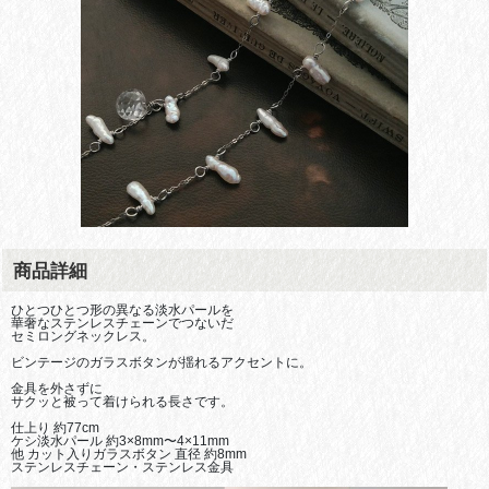
商品詳細
ひとつひとつ形の異なる淡水パールを
華奢なステンレスチェーンでつないだ
セミロングネックレス。
ビンテージのガラスボタンが揺れるアクセントに。
金具を外さずに
サクッと被って着けられる長さです。
仕上り 約77cm 
ケシ淡水パール 約3×8mm〜4×11mm
他 カット入りガラスボタン 直径 約8mm
ステンレスチェーン・ステンレス金具