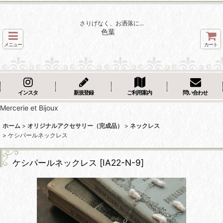
さりげなく、お洒落に...
色葉
メニュー
カート
インスタ
新規登録
ご利用案内
問い合わせ
Mercerie et Bijoux
ホーム
>
オリジナルアクセサリー（完成品）
>
ネックレス
>
ケシパールネックレス
ケシパールネックレス
[
IA22-N-9
]