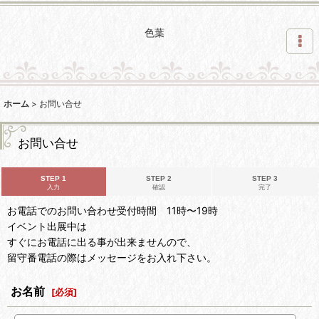
色葉
ホーム
>
お問い合せ
お問い合せ
STEP 1
STEP 2
STEP 3
入力
確認
完了
お電話でのお問い合わせ受付時間 11時〜19時
イベント出展中は
すぐにお電話に出る事が出来ませんので、
留守番電話の際はメッセージをお入れ下さい。
お名前
[
必須
]