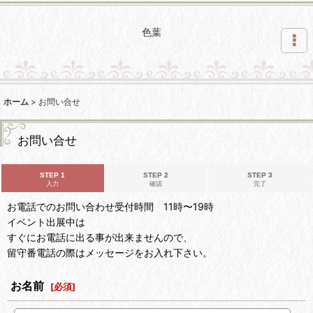
色葉
ホーム
>
お問い合せ
お問い合せ
STEP 1
STEP 2
STEP 3
入力
確認
完了
お電話でのお問い合わせ受付時間 11時〜19時
イベント出展中は
すぐにお電話に出る事が出来ませんので、
留守番電話の際はメッセージをお入れ下さい。
お名前
[
必須
]